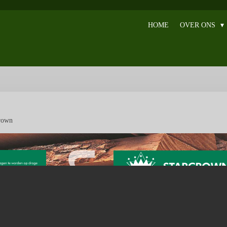
HOME
OVER ONS
rown