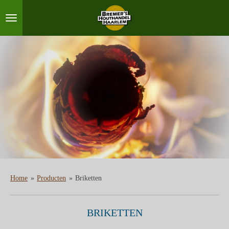
Ga
direct
naar
de
hoofdinhoud
Home
»
Producten
»
Briketten
BRIKETTEN